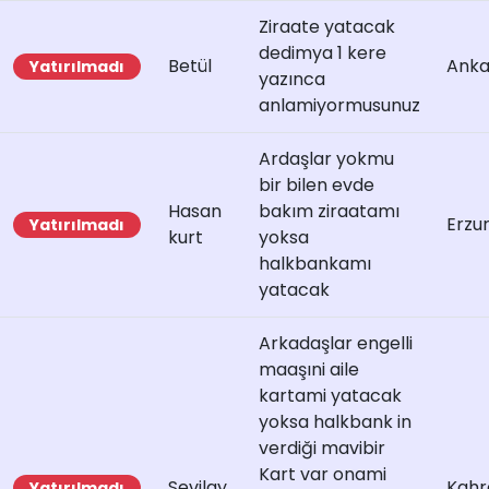
Ziraate yatacak
dedimya 1 kere
Betül
Anka
Yatırılmadı
yazınca
anlamiyormusunuz
Ardaşlar yokmu
bir bilen evde
Hasan
bakım ziraatamı
Erzu
Yatırılmadı
kurt
yoksa
halkbankamı
yatacak
Arkadaşlar engelli
maaşıni aile
kartami yatacak
yoksa halkbank in
verdiği mavibir
Kart var onami
Sevilay
Kah
Yatırılmadı