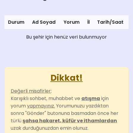
Durum
Ad Soyad
Yorum
İl
Tarih/Saat
Bu şehir için henüz veri bulunmuyor
Dikkat!
Değerli misafirler;
Karışıklı sohbet, muhabbet ve
atışma
için
yorum
yapmayınız.
Yorumunuzu yazdıktan
sonra "Gönder" butonuna basmadan önce her
türlü
şahsa hakaret, küfür ve ithamlardan
uzak durduğunuzdan emin olunuz.