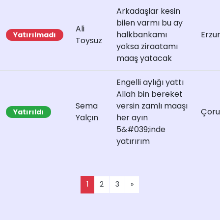
Arkadaşlar kesin
bilen varmı bu ay
Ali
halkbankamı
Erzu
Yatırılmadı
Toysuz
yoksa ziraatamı
maaş yatacak
Engelli aylığı yattı
Allah bin bereket
Sema
versin zamlı maaşı
Çor
Yatırıldı
Yalçın
her ayın
5&#039;inde
yatırırım
1
2
3
»