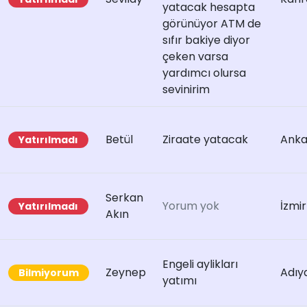
yatacak hesapta
görünüyor ATM de
sıfır bakiye diyor
çeken varsa
yardımcı olursa
sevinirim
Betül
Ziraate yatacak
Anka
Yatırılmadı
Serkan
Yorum yok
İzmir
Yatırılmadı
Akın
Engeli aylikları
Zeynep
Adı
Bilmiyorum
yatımı